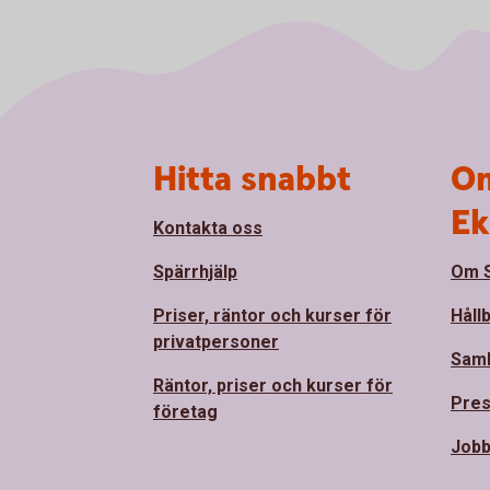
Sidfot
Hitta snabbt
Om
Ek
Kontakta oss
Spärrhjälp
Om S
Priser, räntor och kurser för
Håll
privatpersoner
Sam
Räntor, priser och kurser för
Pre
företag
Jobb