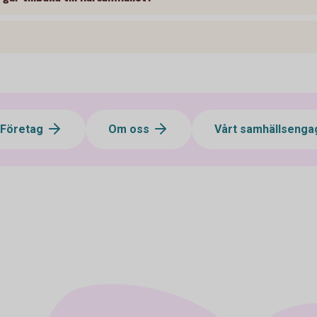
Företag
Om oss
Vårt samhällseng