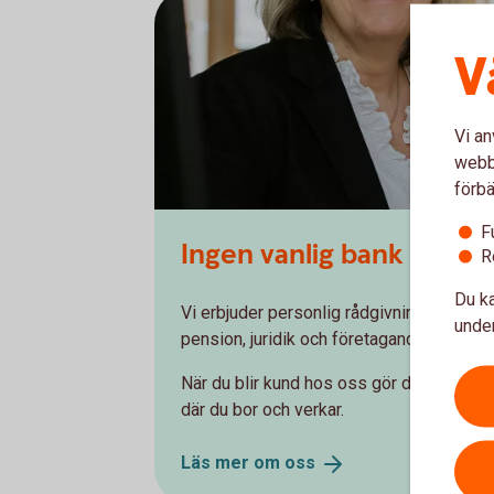
V
Vi an
webbp
förbä
F
Ingen vanlig bank
R
Du ka
Vi erbjuder personlig rådgivning och spe
under
pension, juridik och företagande – digitalt
När du blir kund hos oss gör du inte bara
där du bor och verkar.
Läs mer om
oss