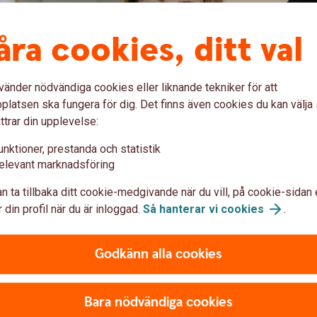
åra cookies, ditt val
vänder nödvändiga cookies eller liknande tekniker för att
latsen ska fungera för dig. Det finns även cookies du kan välj
ttrar din upplevelse:
unktioner, prestanda och statistik
elevant marknadsföring
n ta tillbaka ditt cookie-medgivande när du vill, på cookie-sidan 
cialistkompetens inom bland annat placering,
 din profil när du är inloggad.
Så hanterar vi
cookies
.
 eller på ett kontor nära dig.
 ett val för din ekonomi, utan också för platsen
Godkänn alla cookies
Bara nödvändiga cookies