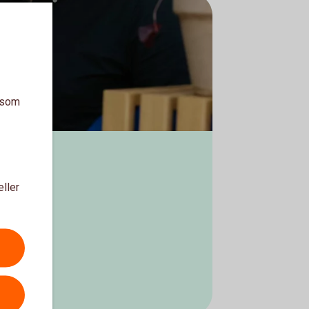
a som
eller