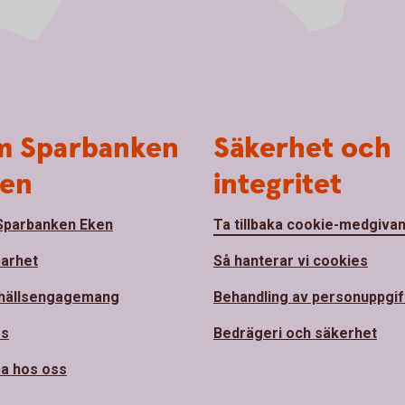
 Sparbanken
Säkerhet och
en
integritet
parbanken Eken
Ta tillbaka cookie-medgiva
barhet
Så hanterar vi cookies
hällsengagemang
Behandling av personuppgif
ss
Bedrägeri och säkerhet
a hos oss