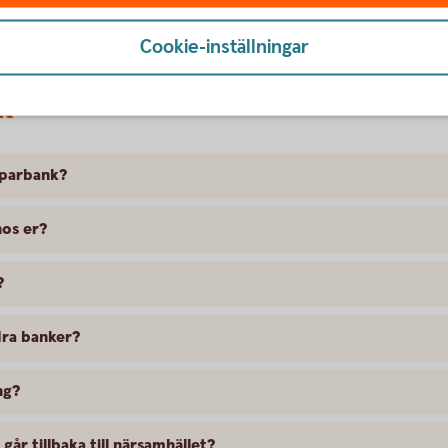
Cookie-inställningar
k
sparbank?
hos er?
?
dra banker?
ng?
går tillbaka till närsamhället?