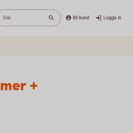
Sök
Bli kund
Logga in
mer +