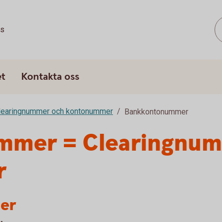
ss
et
Kontakta oss
learingnummer och kontonummer
Bankkontonummer
mmer = Clearingnum
r
er