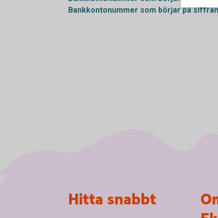
Bankkontonummer som börjar på siffran 
Sidfot
Hitta snabbt
Om