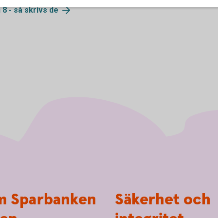
8 - så skrivs de
 Sparbanken
Säkerhet och