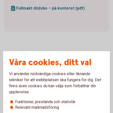
Fullmakt dödsbo – på kontoret (pdf)
Vad kan du göra med fullmakten
Våra cookies, ditt val
för dödsbo?
Vi använder nödvändiga cookies eller liknande
Lösa in utställda checkar/postväxlar/plus- och
tekniker för att webbplatsen ska fungera för dig. Det
bankgiroavier med mera till dödsboet
finns även cookies du kan välja som förbättrar din
Betala dödsboets skulder
upplevelse:
Fylla i och underteckna Sparbanken Eken
fördelningsblanketter för arvskifte
Funktioner, prestanda och statistik
Relevant marknadsföring