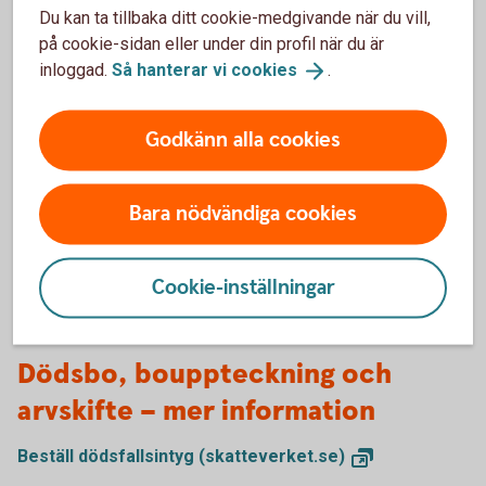
Du kan ta tillbaka ditt cookie-medgivande när du vill,
Fullmakt dödsbo
på cookie-sidan eller under din profil när du är
inloggad.
Så hanterar vi
cookies
.
Lösa in utställda checkar/postväxlar/plus- och
bankgiroavier med mera till dödsboet
Betala dödsboets skulder
Godkänn alla cookies
Få tillgång till dödsboets bankfack hos Sparbanken
Eken, ta ut innehållet och avsluta bankfacket
Fylla i fördelningsblanketten vid arvskifte
Bara nödvändiga cookies
Cookie-inställningar
Dödsbo, bouppteckning och
arvskifte – mer information
Beställ dödsfallsintyg
(skatteverket.se)