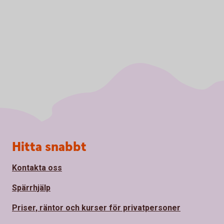
Sidfot
Hitta snabbt
Kontakta oss
Spärrhjälp
Priser, räntor och kurser för privatpersoner