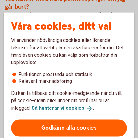
går bort?
Det beror på vilket pensionsavtal du har. I många fall
behöver du själv välja ett återbetalningsskydd för att dina
Våra cookies, ditt val
pengar ska gå till din familj. Vi hjälper dig att se över vad
som gäller för just dig och om det skydd du har idag passar
Vi använder nödvändiga cookies eller liknande
din livssituation.
tekniker för att webbplatsen ska fungera för dig. Det
finns även cookies du kan välja som förbättrar din
upplevelse:
Funktioner, prestanda och statistik
Relevant marknadsföring
Du kan ta tillbaka ditt cookie-medgivande när du vill,
på cookie-sidan eller under din profil när du är
inloggad.
Så hanterar vi
cookies
.
Godkänn alla cookies