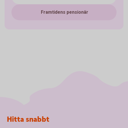
Framtidens pensionär
Sidfot
Hitta snabbt