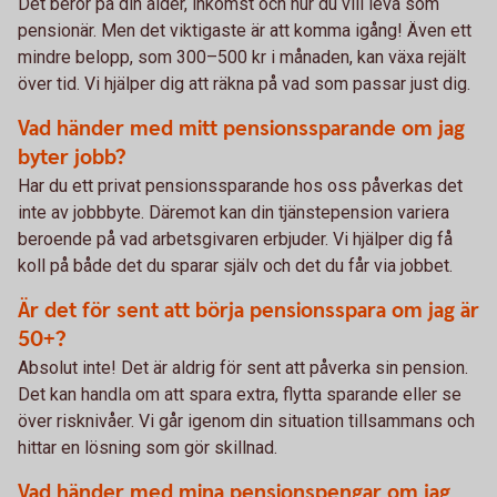
Det beror på din ålder, inkomst och hur du vill leva som
pensionär. Men det viktigaste är att komma igång! Även ett
mindre belopp, som 300–500 kr i månaden, kan växa rejält
över tid. Vi hjälper dig att räkna på vad som passar just dig.
Vad händer med mitt pensionssparande om jag
byter jobb?
Har du ett privat pensionssparande hos oss påverkas det
inte av jobbbyte. Däremot kan din tjänstepension variera
beroende på vad arbetsgivaren erbjuder. Vi hjälper dig få
koll på både det du sparar själv och det du får via jobbet.
Är det för sent att börja pensionsspara om jag är
50+?
Absolut inte! Det är aldrig för sent att påverka sin pension.
Det kan handla om att spara extra, flytta sparande eller se
över risknivåer. Vi går igenom din situation tillsammans och
hittar en lösning som gör skillnad.
Vad händer med mina pensionspengar om jag