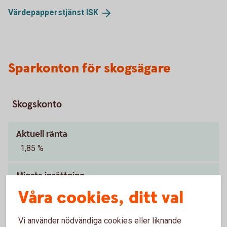
Värdepapperstjänst
ISK
Sparkonton för skogsägare
Skogskonto
Aktuell ränta
1,85 %
Minsta insättning
5 000 kr
Våra cookies, ditt val
Bindningstid
Vi använder nödvändiga cookies eller liknande