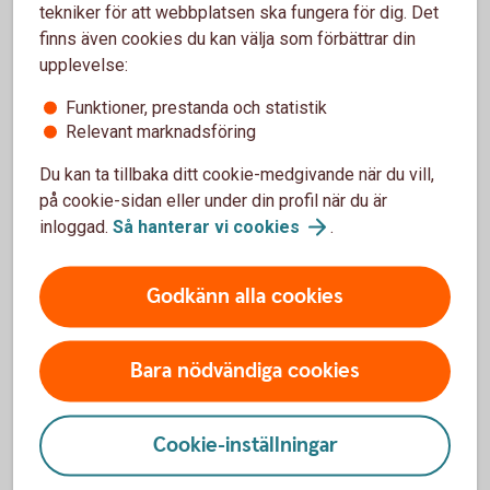
Uttag kan göras tidigast efter fyra månader
1
tekniker för att webbplatsen ska fungera för dig. Det
finns även cookies du kan välja som förbättrar din
upplevelse:
För Skogskonto och Skogsskadekonto kan
Tillbaka
1
uttag göras tidigast fyra månader efter den
Funktioner, prestanda och statistik
ursprungliga insättningen. För mer
Relevant marknadsföring
information läs mer under våra Frågor och
Du kan ta tillbaka ditt cookie-medgivande när du vill,
svar.
på cookie-sidan eller under din profil när du är
inloggad.
Så hanterar vi
cookies
.
Godkänn alla cookies
Skogslikvidskonto
Aktuell ränta
Bara nödvändiga cookies
1,85 %
Cookie-inställningar
Minsta insättning
5 000 kr