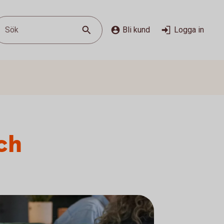
Sök
Bli kund
Logga in
och