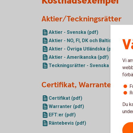
Kostnadsexempel
Aktier/Teckningsrätter
Aktier - Svenska (pdf)
V
Aktier - NO, FI, DK och Baltiska (pdf)
Aktier - Övriga Utländska (pdf)
Aktier - Amerikanska (pdf)
Vi an
Teckningsrätter - Svenska (pdf)
webbp
förbä
Certifikat, Warranter och
F
R
Certifikat (pdf)
Du ka
Warranter (pdf)
under
EFT:er (pdf)
Räntebevis (pdf)