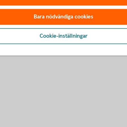
de produkter
Bara nödvändiga cookies
dsmarknaden (pdf)
Cookie-inställningar
rknaden (pdf)