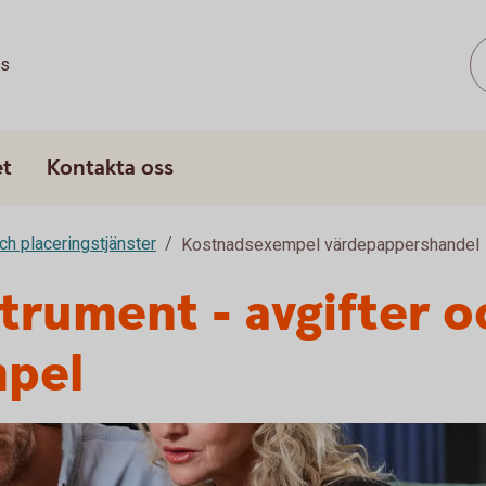
ss
et
Kontakta oss
ch placeringstjänster
Kostnadsexempel värdepappershandel
strument - avgifter 
pel