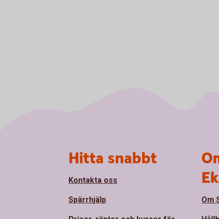
Sidfot
Hitta snabbt
Om
Ek
Kontakta oss
Spärrhjälp
Om S