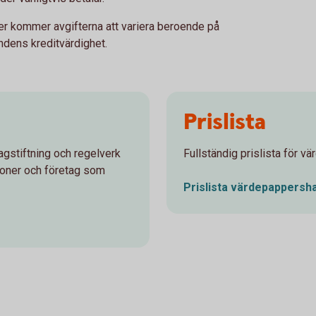
ter kommer avgifterna att variera beroende på
dens kreditvärdighet.
Prislista
agstiftning och regelverk
Fullständig prislista för 
soner och företag som
Prislista
värdepappersh