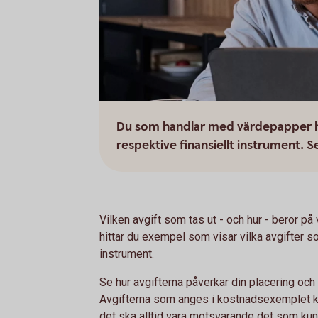
Du som handlar med värdepapper hit
respektive finansiellt instrument. S
Vilken avgift som tas ut - och hur - beror på 
hittar du exempel som visar vilka avgifter so
instrument.
Se hur avgifterna påverkar din placering och
Avgifterna som anges i kostnadsexemplet kan 
det ska alltid vara motsvarande det som kund