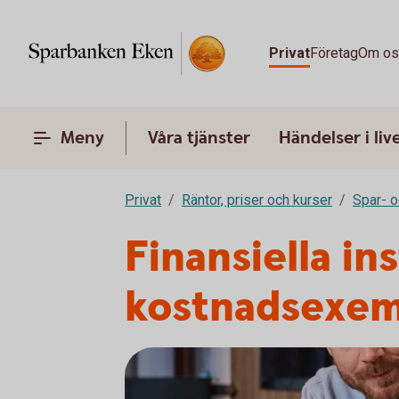
Privat
Företag
Om o
Meny
Våra tjänster
Händelser i liv
Privat
Räntor, priser och kurser
Spar- o
Finansiella in
kostnadsexem