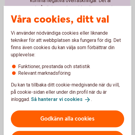
komma negativa överraskningar. Det är
också viktigt att du sprider ditt sparande
mellan olika branscher för att sprida
Våra cookies, ditt val
riskerna.
Vi använder nödvändiga cookies eller liknande
tekniker för att webbplatsen ska fungera för dig. Det
finns även cookies du kan välja som förbättrar din
upplevelse:
Tips om aktier och
Funktioner, prestanda och statistik
börsinformation
Relevant marknadsföring
Du kan ta tillbaka ditt cookie-medgivande när du vill,
på cookie-sidan eller under din profil när du är
Aktiellt
inloggad.
Så hanterar vi
cookies
.
Dagliga bolagsanalyser, börskommentarer,
aktierekommendationer, förvaltarkommentarer och
Godkänn alla cookies
tips runt pension och privatekonomi.