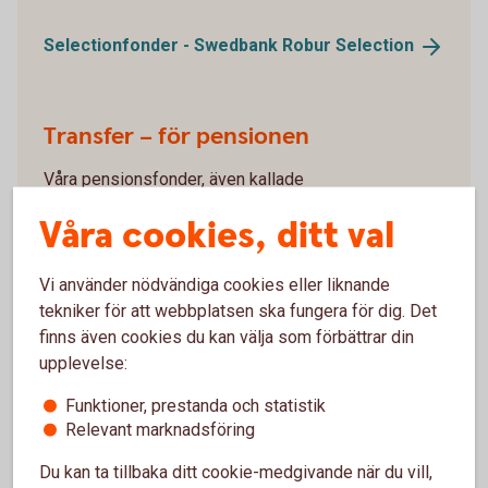
Selectionfonder - Swedbank Robur
Selection
Transfer – för pensionen
Våra pensionsfonder, även kallade
generationsfonder, anpassar innehållet både utifrån
Våra cookies, ditt val
marknadsläget och hur långt du har kvar till din
pension. Med Swedbank Robur Transfer får du ett
enkelt och bekvämt fondsparande för sparandet till
Vi använder nödvändiga cookies eller liknande
din pension.
tekniker för att webbplatsen ska fungera för dig. Det
finns även cookies du kan välja som förbättrar din
Pensionsfonder - Swedbank Robur
Transfer
upplevelse:
Funktioner, prestanda och statistik
Relevant marknadsföring
Du kan ta tillbaka ditt cookie-medgivande när du vill,