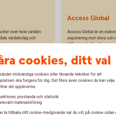
Access Global
scher över hela världen.
Access Global är en index
v både värdebolag och
exponering mot stora och m
er.
Målet är att efterlikna ind
åra cookies, ditt val
veckling
Swedbank Robur Access G
vänder nödvändiga cookies eller liknande tekniker för att
latsen ska fungera för dig. Det finns även cookies du kan välj
ttrar din upplevelse:
unktioner, prestanda och statistik
elevant marknadsföring
B
 som
n ta tillbaka ditt cookie-medgivande när du vill, på cookie-sidan 