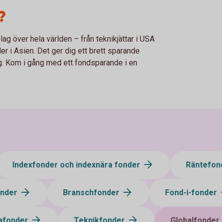
?
ag över hela världen – från teknikjättar i USA
der i Asien. Det ger dig ett brett sparande
g. Kom i gång med ett fondsparande i en
Indexfonder och indexnära fonder
Räntefon
onder
Branschfonder
Fond-i-fonder
afonder
Teknikfonder
Globalfonder