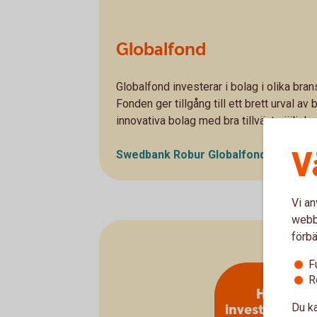
Globalfond
Globalfond investerar i bolag i olika bran
Fonden ger tillgång till ett brett urval a
innovativa bolag med bra tillväxtmöjlighet
V
Swedbank Robur Globalfond A - se ut
Vi an
webbp
förbä
F
R
Hållbara
investeringar
Du ka