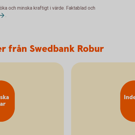
 öka och minska kraftigt i värde. Faktablad och
.
er från Swedbank Robur
iska
Ind
ar