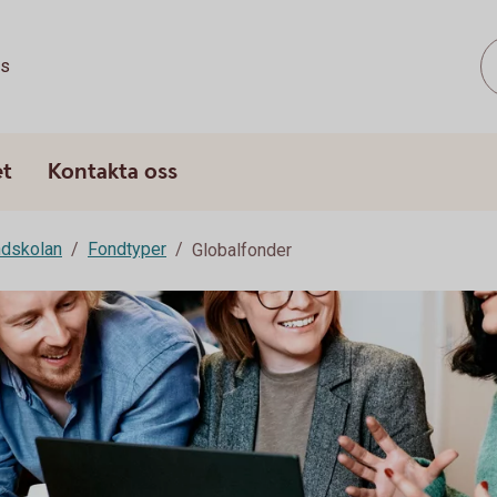
ss
et
Kontakta oss
dskolan
Fondtyper
Globalfonder