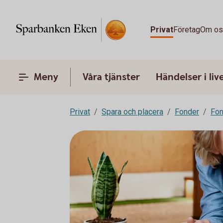
Privat
Företag
Om o
Meny
Våra tjänster
Händelser i liv
Privat
Spara och placera
Fonder
Fon