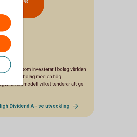
utdelning
idend
 aktiefond som investerar i bolag världen
nerellt har bolag med en hög
gen affärsmodell vilket tenderar att ge
gh Dividend A - se utveckling