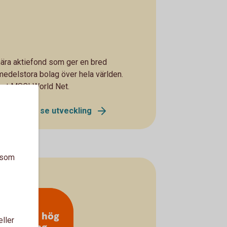
nära aktiefond som ger en bred
edelstora bolag över hela världen.
exet MSCI World Net.
lobal A - se utveckling
a som
olag med hög
eller