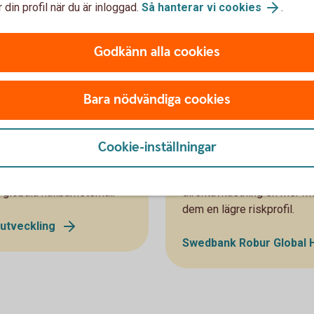
 din profil när du är inloggad.
Så hanterar vi cookies
.
Godkänn alla cookies
Bara nödvändiga cookies
Global High Div
Cookie-inställningar
rar över hela världen.
Global High Dividend är en
, tjänster och verksamheter
över med hög utdelning. Ge
7 globala hållbarhetsmål.
direktavkastning en mer mo
dem en lägre riskprofil.
 utveckling
Swedbank Robur Global Hi