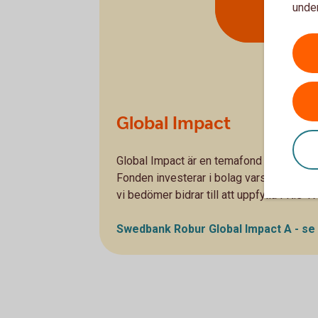
mål
under
Global Impact
Global Impact är en temafond som investe
Fonden investerar i bolag vars produkter
vi bedömer bidrar till att uppfylla FN:s 1
Swedbank Robur Global Impact A - se