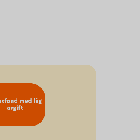
exfond med låg
avgift