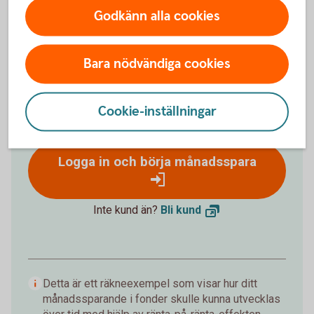
Godkänn alla cookies
%
Förväntat sparbelopp om 10 år
Bara nödvändiga cookies
172 019 kr
Cookie-inställningar
Insättningar från dig är 120 000 kr.
Förväntad
avkastning är +52 019 kr.
Logga in och börja månadsspara
Inte kund än?
Bli
kund
Detta är ett räkneexempel som visar hur ditt
månadssparande i fonder skulle kunna utvecklas