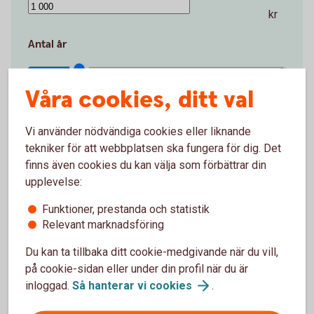
kr
Antal år
Våra cookies, ditt val
1 år
50 år
år
Vi använder nödvändiga cookies eller liknande
tekniker för att webbplatsen ska fungera för dig. Det
Startbelopp (kr)
finns även cookies du kan välja som förbättrar din
upplevelse:
0 kr
2 000 000 kr
Funktioner, prestanda och statistik
Relevant marknadsföring
kr
Du kan ta tillbaka ditt cookie-medgivande när du vill,
Avkastning per år (%)
på cookie-sidan eller under din profil när du är
inloggad.
Så hanterar vi
cookies
.
0 %
15 %