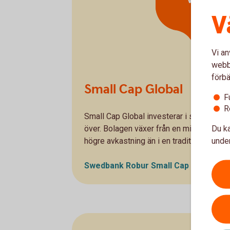
världen
V
Vi an
webbp
förbä
Small Cap Global
F
R
Small Cap Global investerar i små och m
över. Bolagen växer från en mindre bas vil
Du ka
högre avkastning än i en traditionell glob
under
Swedbank Robur Small Cap Global A -