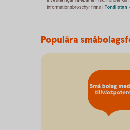
Investeringar innebär en risk. Fonder kan
informationsbroschyr finns i
Fondlistan
Populära småbolags
Små bolag med
tillväxtpotent