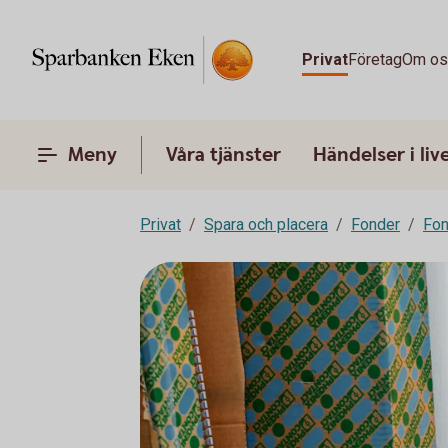
Privat
Företag
Om o
Meny
Våra tjänster
Händelser i liv
Privat
Spara och placera
Fonder
Fon