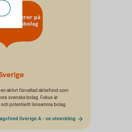
dig som tror på
nska småbolag
Sverige
en aktivt förvaltad aktiefond som
tora svenska bolag. Fokus är
a och potentiellt lönsamma bolag.
gsfond Sverige A - se
utveckling