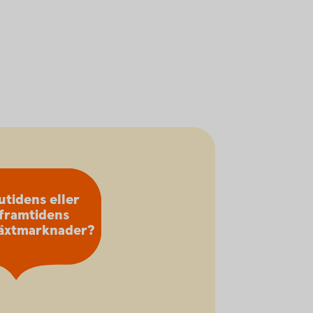
utidens eller
framtidens
växtmarknader?