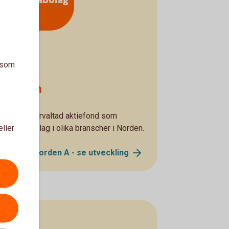
diska småbolag
a som
 Norden
n aktivt förvaltad aktiefond som
elstora bolag i olika branscher i Norden.
eller
agsfond Norden A - se
utveckling