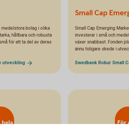
Small Cap Emer
 medelstora bolag i olika
Small Cap Emerging Markets
arka, hållbara och robusta
investerar i små och medel
må för att ta del av deras
växer snabbast. Fonden pla
ännu tidigare skede i utvec
e
utveckling
Swedbank Robur Small C
 hela
För 