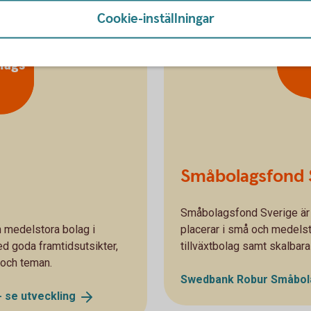
Cookie-inställningar
För 
sve
lags
Småbolagsfond 
Småbolagsfond Sverige är 
h medelstora bolag i
placerar i små och medels
ed goda framtidsutsikter,
tillväxtbolag samt skalbar
r och teman.
Swedbank Robur Småbola
- se
utveckling