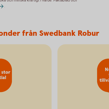
 öka och minska kraftigt i värde. Faktablad och
.
fonder från Swedbank Robur
N
 stor
ial
till