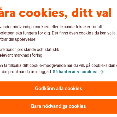
nor
åra cookies, ditt val
vänder nödvändiga cookies eller liknande tekniker för att
latsen ska fungera för dig. Det finns även cookies du kan välj
ttrar din upplevelse:
Småbolagsfond
unktioner, prestanda och statistik
elevant marknadsföring
edelstora bolag världen
Småbolagsfond Norden är e
ket ger möjligheter till en
investerar i mindre och med
n ta tillbaka ditt cookie-medgivande när du vill, på cookie-sidan 
alfond.
 din profil när du är inloggad.
Så hanterar vi
cookies
.
Swedbank Robur Småbol
 se
utveckling
Godkänn alla cookies
Bara nödvändiga cookies