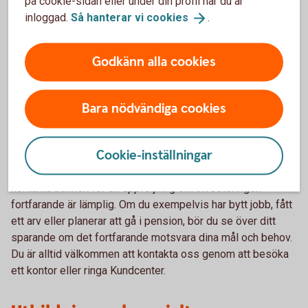
på cookie-sidan eller under din profil när du är
internetbanken eller i appen, utvärdera olika
inloggad.
Så hanterar vi
cookies
.
placeringsmöjligheter utifrån dina mål och behov. Några
exempel på guider är:
Godkänn alla cookies
Enkelt fondval med färdiga
fondpaket
Spara och
placera
Pensionsspara
Bara nödvändiga cookies
Uppföljning av dina placeringar
Cookie-inställningar
Efter en rådgivning kring ditt sparande kan du senare
kontakta banken för en uppföljning om investeringen
fortfarande är lämplig. Om du exempelvis har bytt jobb, fått
ett arv eller planerar att gå i pension, bör du se över ditt
sparande om det fortfarande motsvara dina mål och behov.
Du är alltid välkommen att kontakta oss genom att besöka
ett kontor eller ringa Kundcenter.