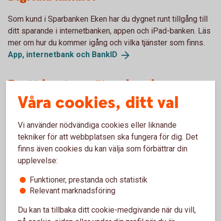
Som kund i Sparbanken Eken har du dygnet runt tillgång till
ditt sparande i internetbanken, appen och iPad-banken. Läs
mer om hur du kommer igång och vilka tjänster som finns.
App, internetbank och
BankID
Brett kontorsnätverk och
Våra cookies, ditt val
Kundcenter
Vi har bankkontor i hela Sverige, dit du är välkommen om du
Vi använder nödvändiga cookies eller liknande
har frågor kring ditt sparande. Du kan även
tekniker för att webbplatsen ska fungera för dig. Det
kontakta Kundcenter på 0459-387 77 om du vill prata med
finns även cookies du kan välja som förbättrar din
en rådgivare.
upplevelse:
Funktioner, prestanda och statistik
Guider
Relevant marknadsföring
Du kan ta tillbaka ditt cookie-medgivande när du vill,
Genom bankens olika guider kan du på egen hand, i