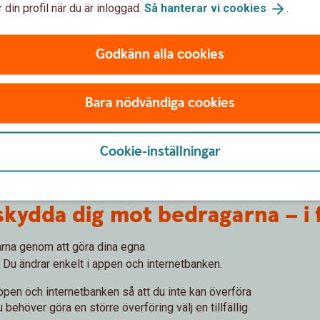
 din profil när du är inloggad.
Så hanterar vi
cookies
.
Godkänn alla cookies
Öka din
Bara nödvändiga cookies
säkerhet.
Cookie-inställningar
 skydda dig mot bedragarna – i
arna genom att göra dina egna
. Du ändrar enkelt i appen och internetbanken.
ppen och internetbanken så att du inte kan överföra
behöver göra en större överföring välj en tillfällig