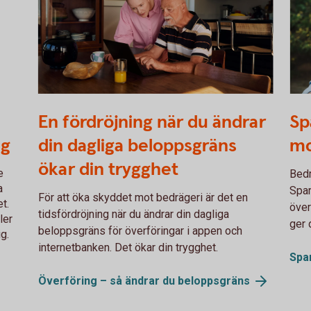
Two persons working together on a laptop
605
En fördröjning när du ändrar
Sp
ig
din dagliga beloppsgräns
mo
ökar din trygghet
e
Bedr
a
Spar
För att öka skyddet mot bedrägeri är det en
t.
över
tidsfördröjning när du ändrar din dagliga
ler
ger 
beloppsgräns för överföringar i appen och
ig.
internetbanken. Det ökar din trygghet.
Spa
Överföring – så ändrar du
beloppsgräns