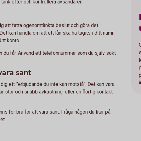
, tänk efter och kontrollera avsändaren.
 dig att fatta ogenomtänkta beslut och göra det
 Det kan handla om att ett lån ska ha tagits i ditt namn
itt konto.
nen du får. Använd ett telefonnummer som du själv sökt
 vara sant
i
ge dig ett ”erbjudande du inte kan motstå”. Det kan vara
 stor och snabb avkastning, eller en flörtig kontakt
nns för bra för att vara sant. Fråga någon du litar på
et.