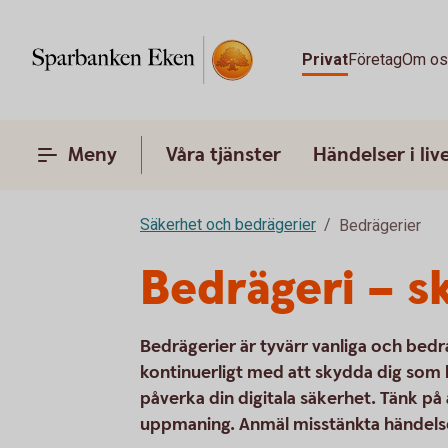
Privat
Företag
Om o
Meny
Våra tjänster
Händelser i liv
Säkerhet och bedrägerier
Bedrägerier
Bedrägeri – s
Bedrägerier är tyvärr vanliga och bedr
kontinuerligt med att skydda dig som k
påverka din digitala säkerhet. Tänk på
uppmaning. Anmäl misstänkta händelser