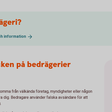
ägeri?
ch
information
cken på bedrägerier
komma från välkända företag, myndigheter eller någon
lura dig. Bedragare använder falska avsändare för att
g.