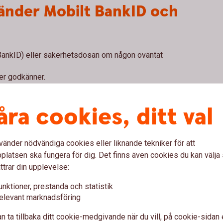
vänder Mobilt BankID och
 BankID) eller säkerhetsdosan om någon oväntat
ler godkänner.
identifierar dig för.
n betalning eller ett avtal?
åra cookies, ditt val
era till vilken mottagare.
t dig oväntat?
Använd
inte
Mob
vänder nödvändiga cookies eller liknande tekniker för att
latsen ska fungera för dig. Det finns även cookies du kan välj
ttrar din upplevelse:
unktioner, prestanda och statistik
elevant marknadsföring
koder,
lösenord
eller
kortuppg
n ta tillbaka ditt cookie-medgivande när du vill, på cookie-sidan 