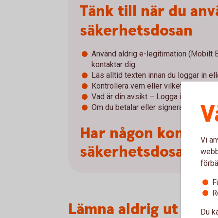
Tänk till när du an
säkerhetsdosan
Använd aldrig e-legitimation (Mobilt
kontaktar dig.
Läs alltid texten innan du loggar in el
Kontrollera vem eller vilket företag du 
Vad är din avsikt – Logga in, signera e
V
Om du betalar eller signerar – kontroll
Har någon kontakta
Vi an
säkerhetsdosan.
webbp
förbä
F
R
Lämna aldrig ut dina
Du ka