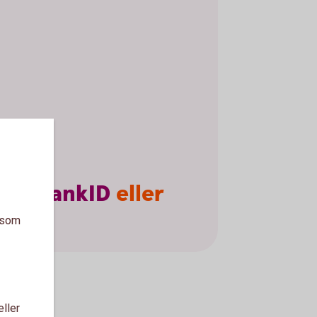
ilt
BankID
eller
a som
ifter.
eller