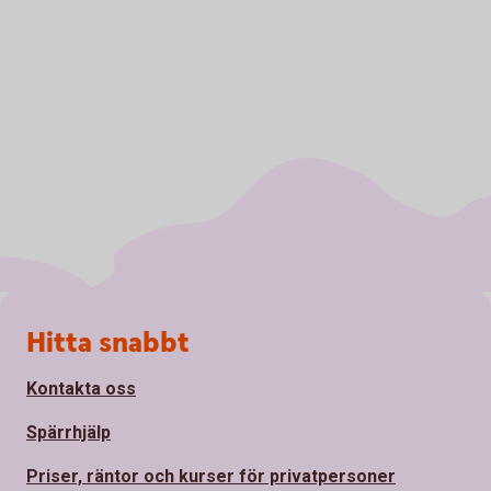
Sidfot
Hitta snabbt
Kontakta oss
Spärrhjälp
Priser, räntor och kurser för privatpersoner