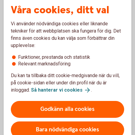
Våra kort med kontaktlös funktion
Våra cookies, ditt val
Bankkort Mastercard
Vi använder nödvändiga cookies eller liknande
Betal- och kreditkort Mastercard
tekniker för att webbplatsen ska fungera för dig. Det
Betal- och kreditkort Mastercard Guld
finns även cookies du kan välja som förbättrar din
Betal- och kreditkort Mastercard Platinum
upplevelse:
Bankkort Business
Funktioner, prestanda och statistik
Relevant marknadsföring
Du kan ta tillbaka ditt cookie-medgivande när du vill,
på cookie-sidan eller under din profil när du är
Så använder du ditt kort
inloggad.
Så hanterar vi cookies
.
Aktivera ditt kort
Godkänn alla cookies
Använd ditt kort säkert
Bara nödvändiga cookies