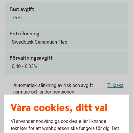
Fast avgift
75 kr
Entrélösning
Swedbank Generation Flex
Förvaltningsavgift
0,40 - 0,33%
1
Automatisk sänkning av risk och avgift
Tillbaka
1
närmare och under pensionen
Våra cookies, ditt val
PA 16 – tjänstepension för statligt
anställda
Vi använder nödvändiga cookies eller liknande
tekniker för att webbplatsen ska fungera för dig. Det