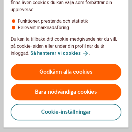
finns även cookies du kan välja som förbättrar din
FTP– Fondförsäkring
upplevelse:
Funktioner, prestanda och statistik
Fast avgift
Relevant marknadsföring
70 kr
Du kan ta tillbaka ditt cookie-medgivande när du vill,
Entrélösning
på cookie-sidan eller under din profil när du är
inloggad.
Så hanterar vi
cookies
.
Swedbank Generation Flex
Förvaltningsavgift
Godkänn alla cookies
0,40-0,33%
1
Bara nödvändiga cookies
Automatisk sänkning av risk och avgift
Tillbaka
1
närmare och under pensionen.
Cookie-inställningar
FTP för anställda i
försäkringsbolag