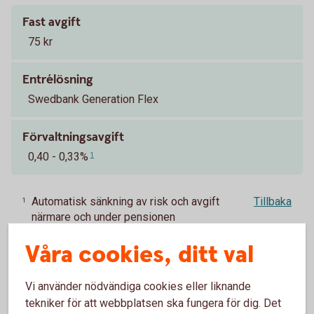
Fast avgift
75 kr
Entrélösning
Swedbank Generation Flex
Förvaltningsavgift
0,40 - 0,33%
1
Automatisk sänkning av risk och avgift
Tillbaka
1
närmare och under pensionen
Våra cookies, ditt val
PA 16 – tjänstepension för statligt
anställda
Vi använder nödvändiga cookies eller liknande
tekniker för att webbplatsen ska fungera för dig. Det