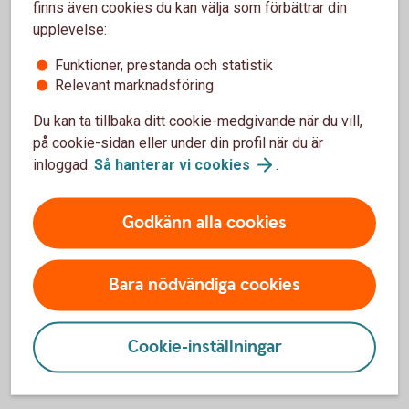
finns även cookies du kan välja som förbättrar din
FTP– Fondförsäkring
upplevelse:
Funktioner, prestanda och statistik
Fast avgift
Relevant marknadsföring
70 kr
Du kan ta tillbaka ditt cookie-medgivande när du vill,
Entrélösning
på cookie-sidan eller under din profil när du är
inloggad.
Så hanterar vi
cookies
.
Swedbank Generation Flex
Förvaltningsavgift
Godkänn alla cookies
0,40-0,33%
1
Bara nödvändiga cookies
Automatisk sänkning av risk och avgift
Tillbaka
1
närmare och under pensionen.
Cookie-inställningar
FTP för anställda i
försäkringsbolag