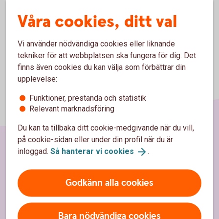
Våra cookies, ditt val
Vi använder nödvändiga cookies eller liknande
tekniker för att webbplatsen ska fungera för dig. Det
finns även cookies du kan välja som förbättrar din
upplevelse:
Funktioner, prestanda och statistik
Relevant marknadsföring
Du kan ta tillbaka ditt cookie-medgivande när du vill,
på cookie-sidan eller under din profil när du är
inloggad.
Så hanterar vi
cookies
.
Sidfot
Hitta snabbt
Godkänn alla cookies
Kontakta oss
Spärrhjälp
Bara nödvändiga cookies