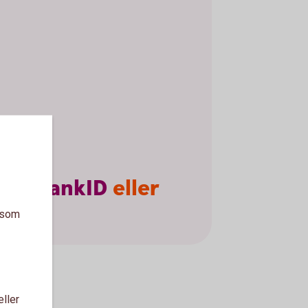
ilt
BankID
eller
a som
ifter.
eller