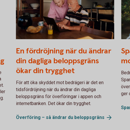
Two persons working together on a laptop
605
En fördröjning när du ändrar
Sp
ig
din dagliga beloppsgräns
mo
ökar din trygghet
e
Bedr
a
Spar
För att öka skyddet mot bedrägeri är det en
t.
över
tidsfördröjning när du ändrar din dagliga
ler
ger 
beloppsgräns för överföringar i appen och
ig.
internetbanken. Det ökar din trygghet.
Spa
Överföring – så ändrar du
beloppsgräns