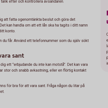
, tänk efter och kontrollera avsändaren.
 dig att fatta ogenomtänkta beslut och göra det
 Det kan handla om att ett lån ska ha tagits i ditt namn
itt konto.
nen du får. Använd ett telefonnummer som du själv sökt
 vara sant
i
ge dig ett ”erbjudande du inte kan motstå”. Det kan vara
 stor och snabb avkastning, eller en flörtig kontakt
nns för bra för att vara sant. Fråga någon du litar på
et.