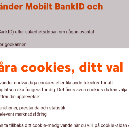
vänder Mobilt BankID och
 BankID) eller säkerhetsdosan om någon oväntat
ler godkänner.
identifierar dig för.
n betalning eller ett avtal?
åra cookies, ditt val
era till vilken mottagare.
t dig oväntat?
Använd
inte
Mob
vänder nödvändiga cookies eller liknande tekniker för att
latsen ska fungera för dig. Det finns även cookies du kan välj
ttrar din upplevelse:
unktioner, prestanda och statistik
elevant marknadsföring
koder,
lösenord
eller
kortuppg
n ta tillbaka ditt cookie-medgivande när du vill, på cookie-sidan 