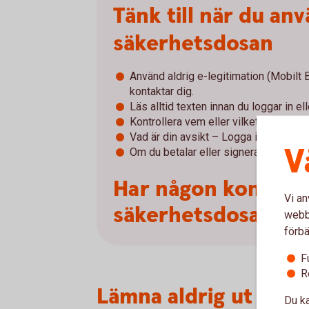
Tänk till när du an
säkerhetsdosan
Använd aldrig e-legitimation (Mobilt
kontaktar dig.
Läs alltid texten innan du loggar in el
Kontrollera vem eller vilket företag du 
Vad är din avsikt – Logga in, signera e
V
Om du betalar eller signerar – kontroll
Har någon kontakta
Vi an
säkerhetsdosan.
webbp
förbä
F
R
Lämna aldrig ut dina
Du ka